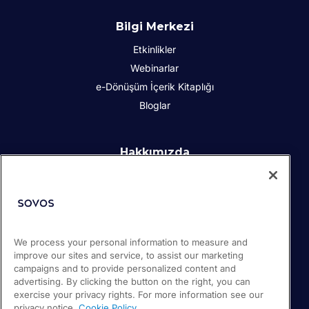
Bilgi Merkezi
Etkinlikler
Webinarlar
e-Dönüşüm İçerik Kitaplığı
Bloglar
Hakkımızda
Kurumsal Sosyal Sorumluluk
İletişim
İş Ortakları
Basın odası
We process your personal information to measure and
Kariyer
improve our sites and service, to assist our marketing
Destek
campaigns and to provide personalized content and
advertising. By clicking the button on the right, you can
exercise your privacy rights. For more information see our
privacy notice.
Cookie Policy