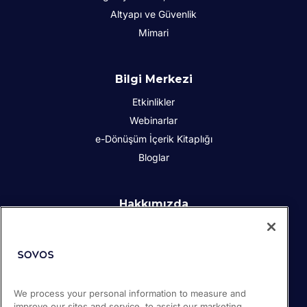
Altyapı ve Güvenlik
Mimari
Bilgi Merkezi
Etkinlikler
Webinarlar
e-Dönüşüm İçerik Kitaplığı
Bloglar
Hakkımızda
Kurumsal Sosyal Sorumluluk
İletişim
İş Ortakları
Basın odası
We process your personal information to measure and
Kariyer
improve our sites and service, to assist our marketing