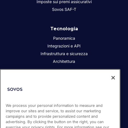
Imposte sui premi assicurativi
Sovos SAF-T
Tecnologia
Panoramica
Integrazioni e API
Infrastruttura e sicurezza
Architettura
Chi siamo
Responsabilità sociale dell’azienda
Contatta
i Partner
We process your personal information to measure and
improve our sites and service, to assist our marketing
Sala stampa
campaigns and to provide personalized content and
Lavora con noi
advertising. By clicking the button on the right, you can
exercise your privacy rights. For more information see our