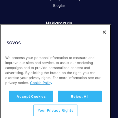
Bloglar
Hakkımızda
Kurumsal Sosyal Sorumluluk
İletişim
İş Ortakları
Basın odası
We process your personal information to measure and
Kariyer
improve our sites and service, to assist our marketing
Destek
campaigns and to provide personalized content and
advertising. By clicking the button on the right, you can
exercise your privacy rights. For more information see our
privacy notice.
Cookie Policy
© 2026 Sovos Compliance, LLC
+1-866-890-3970
Gizlilik Politikası
Accept Cookies
Reject All
Kalite Politikası
Your Privacy Rights