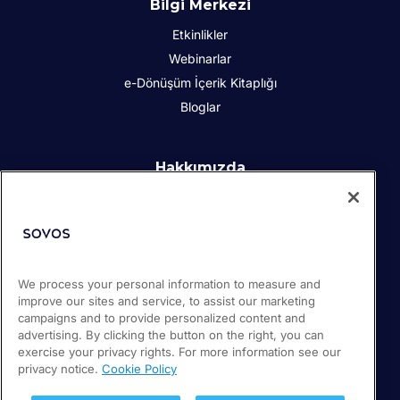
Bilgi Merkezi
Etkinlikler
Webinarlar
e-Dönüşüm İçerik Kitaplığı
Bloglar
Hakkımızda
Kurumsal Sosyal Sorumluluk
İletişim
İş Ortakları
Basın odası
We process your personal information to measure and
Kariyer
improve our sites and service, to assist our marketing
Destek
campaigns and to provide personalized content and
advertising. By clicking the button on the right, you can
exercise your privacy rights. For more information see our
privacy notice.
Cookie Policy
© 2026 Sovos Compliance, LLC
+1-866-890-3970