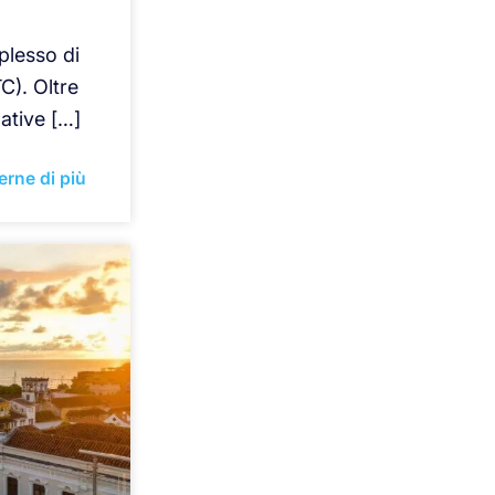
plesso di
C). Oltre
lative […]
erne di più