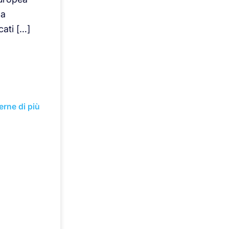
 a
cati […]
erne di più