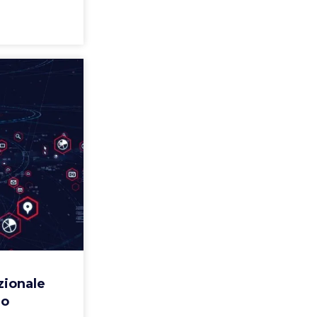
zionale
io