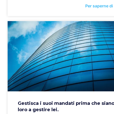
Per saperne di
Gestisca i suoi mandati prima che sian
loro a gestire lei.