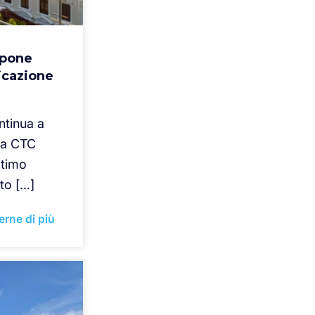
opone
icazione
ntinua a
ema CTC
ultimo
to […]
erne di più