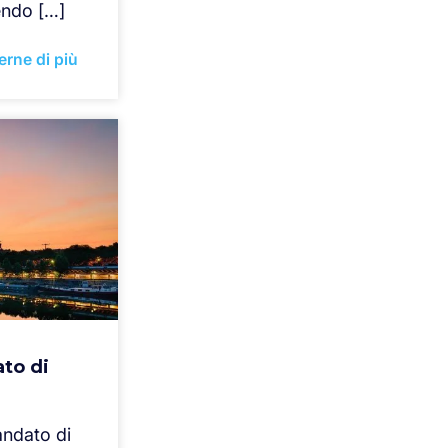
endo […]
erne di più
to di
andato di