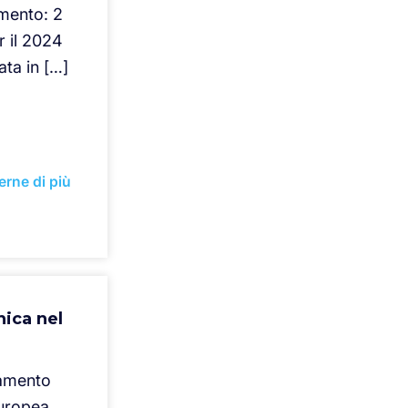
amento: 2
 il 2024
ata in […]
erne di più
nica nel
namento
uropea