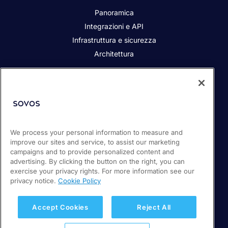
Panoramica
Integrazioni e API
Infrastruttura e sicurezza
Architettura
Chi siamo
Responsabilità sociale dell’azienda
Contatta
We process your personal information to measure and
i Partner
improve our sites and service, to assist our marketing
Sala stampa
campaigns and to provide personalized content and
Lavora con noi
advertising. By clicking the button on the right, you can
exercise your privacy rights. For more information see our
privacy notice.
Cookie Policy
© 2026 Sovos Compliance, LLC.
+1-866-890-3970
Accept Cookies
Reject All
Privacy