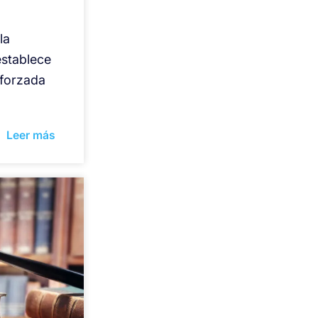
la
establece
eforzada
Leer más