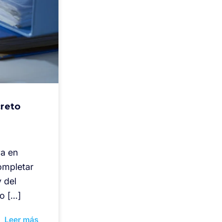
creto
ra en
ompletar
 del
do […]
Leer más