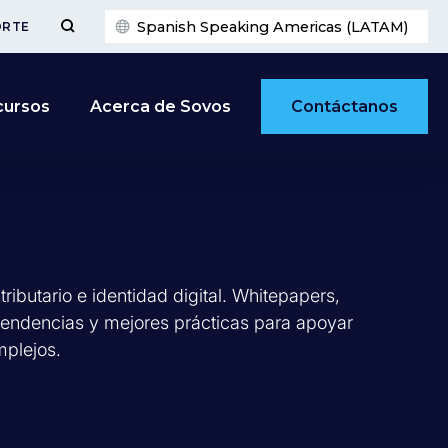
Spanish Speaking Americas (LATAM)
ORTE
Contáctanos
cursos
Acerca de Sovos
ibutario e identidad digital. Whitepapers,
tendencias y mejores prácticas para apoyar
mplejos.