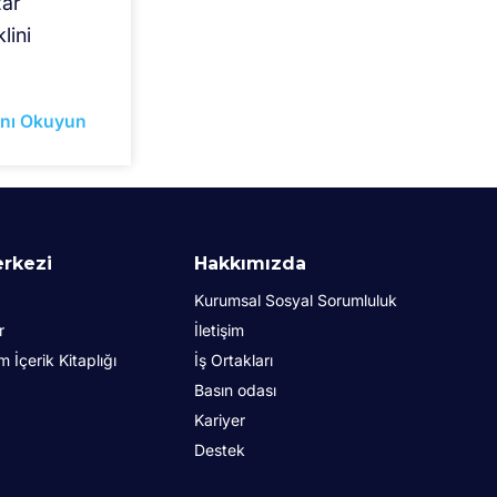
zar
lini
nı Okuyun
erkezi
Hakkımızda
Kurumsal Sosyal Sorumluluk
r
İletişim
İçerik Kitaplığı
İş Ortakları
Basın odası
Kariyer
Destek