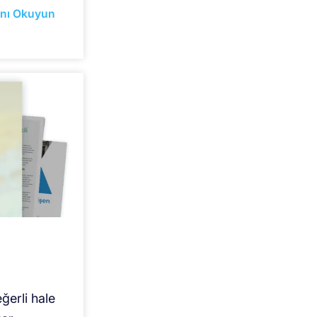
nı Okuyun
ğerli hale