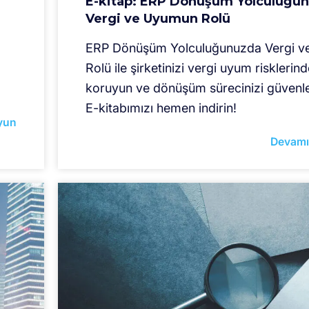
E-kitap: ERP Dönüşüm Yolculuğu
Vergi ve Uyumun Rolü
ERP Dönüşüm Yolculuğunuzda Vergi 
Rolü ile şirketinizi vergi uyum risklerin
koruyun ve dönüşüm sürecinizi güvenle
E-kitabımızı hemen indirin!
yun
Devamı