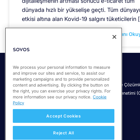
dijitalleşmenin artması sonucu e-ticaret tüm
dünyada hızlı bir yükselişe geçti. Tüm dünyay
etkisi altına alan Kovid-19 salgını tüketicilerin 
Devamını Oku
We process your personal information to measure
and improve our sites and service, to assist our
Çözümler
Ürünlerimiz
marketing campaigns and to provide personalized
Compliance Cloud
Türkiye e-belge Çözüml
content and advertising. By clicking the button on
the right, you can exercise your privacy rights. For
KDV ve Finansal Raporlama
Sürekli İşlem Denetimi 
more information see our privacy notice.
Cookie
KDV Belirleme
Policy
Global e-Faturalama
Accept Cookies
IPT Uygulaması
Reject All