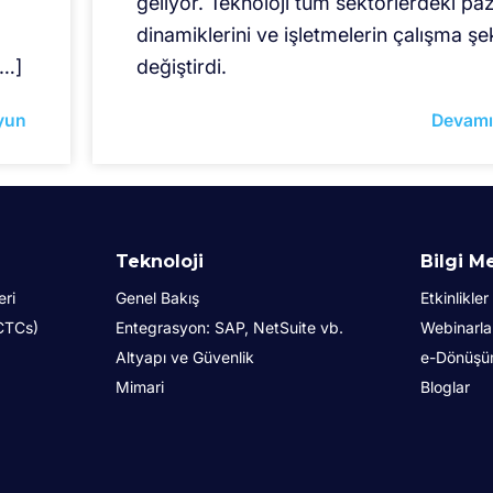
geliyor. Teknoloji tüm sektörlerdeki pa
ı
dinamiklerini ve işletmelerin çalışma şek
[…]
değiştirdi.
yun
Devamı
Teknoloji
Bilgi M
eri
Genel Bakış
Etkinlikler
(CTCs)
Entegrasyon: SAP, NetSuite vb.
Webinarla
Altyapı ve Güvenlik
e-Dönüşüm 
Mimari
Bloglar