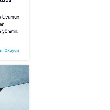
nuzda
ve Uyumun
den
 yönetin.
nı Okuyun