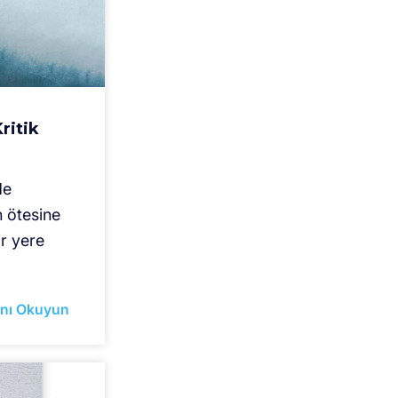
ritik
de
n ötesine
ir yere
nı Okuyun