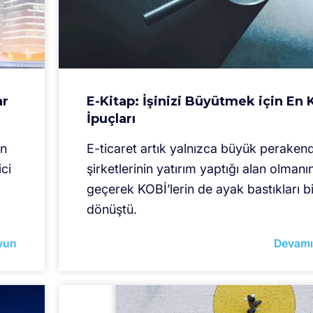
ar
E-Kitap: İşinizi Büyütmek için En K
İpuçları
ın
E-ticaret artık yalnızca büyük peraken
ci
şirketlerinin yatırım yaptığı alan olmanı
geçerek KOBİ’lerin de ayak bastıkları b
dönüştü.
yun
Devamı