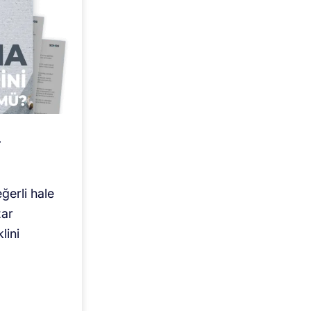
i
ğerli hale
zar
lini