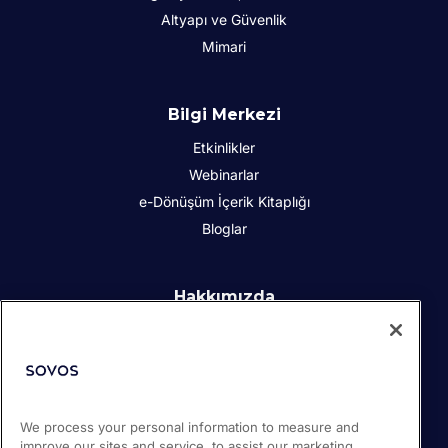
Altyapı ve Güvenlik
Mimari
Bilgi Merkezi
Etkinlikler
Webinarlar
e-Dönüşüm İçerik Kitaplığı
Bloglar
Hakkımızda
Kurumsal Sosyal Sorumluluk
İletişim
İş Ortakları
Basın odası
We process your personal information to measure and
Kariyer
improve our sites and service, to assist our marketing