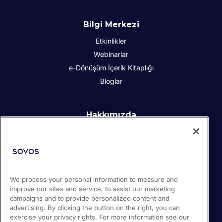
Bilgi Merkezi
Etkinlikler
Webinarlar
e-Dönüşüm İçerik Kitaplığı
Bloglar
Hakkımızda
Kurumsal Sosyal Sorumluluk
İletişim
İş Ortakları
Basın odası
We process your personal information to measure and
Kariyer
improve our sites and service, to assist our marketing
Destek
campaigns and to provide personalized content and
advertising. By clicking the button on the right, you can
exercise your privacy rights. For more information see our