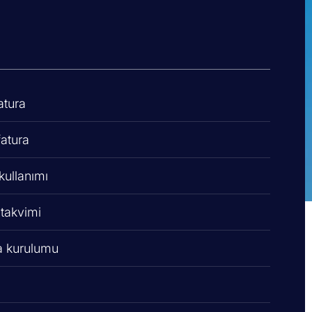
atura
fatura
kullanımı
 takvimi
ra kurulumu