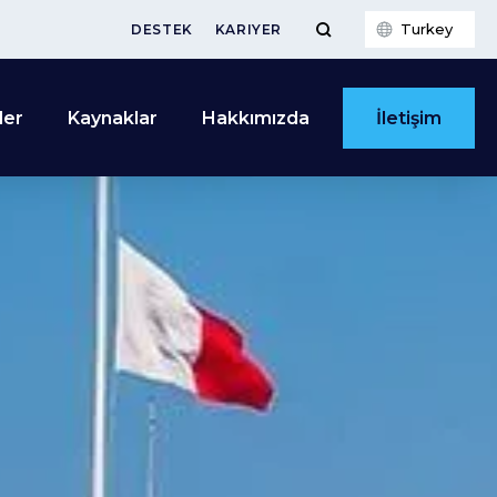
Turkey
DESTEK
KARIYER
İletişim
ler
Kaynaklar
Hakkımızda