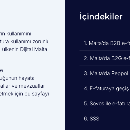
İçindekiler
ın kullanımını
tura kullanımı zorunlu
1. Malta’da B2B e-f
 ülkenin Dijital Malta
2. Malta’da B2G e-
de
3. Malta’da Peppol 
luğunun hayata
rallar ve mevzuatlar
4. E-faturaya geçiş
p etmek için bu sayfayı
5. Sovos ile e-fatu
6. SSS