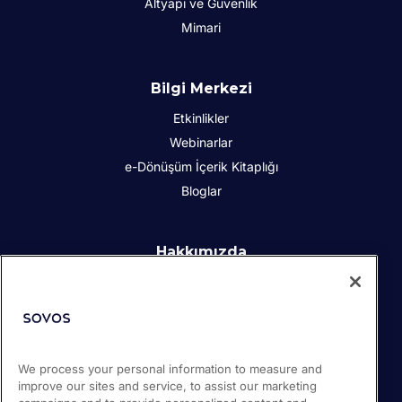
Altyapı ve Güvenlik
Mimari
Bilgi Merkezi
Etkinlikler
Webinarlar
e-Dönüşüm İçerik Kitaplığı
Bloglar
Hakkımızda
Kurumsal Sosyal Sorumluluk
İletişim
İş Ortakları
Basın odası
We process your personal information to measure and
Kariyer
improve our sites and service, to assist our marketing