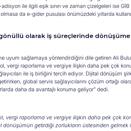
disyon ile ilgili eşik sınırı ve zaman çizelgeleri ise GİB
a olmasa da e-gider pusulası önümüzdeki yıllarda kullan
gönüllü olarak iş süreçlerinde dönüşüme
üme uyum sağlamaya yönlendirdiğini dile getiren Ali Bulu
trol, vergi raporlama ve vergiye ilişkin daha pek çok ko
yıcıları ile iş birliğini tercih ediyor. Dijital dönüşüm şir
etirirken, global servis sağlayıcılarını çözüm ortağı olar
arlarda daha da avantajlı konuma geliyor” dedi.
ol, vergi raporlama ve vergiye ilişkin daha pek çok k
tal dönüşümün getirdiği zorlukların üstesinden gelmek 