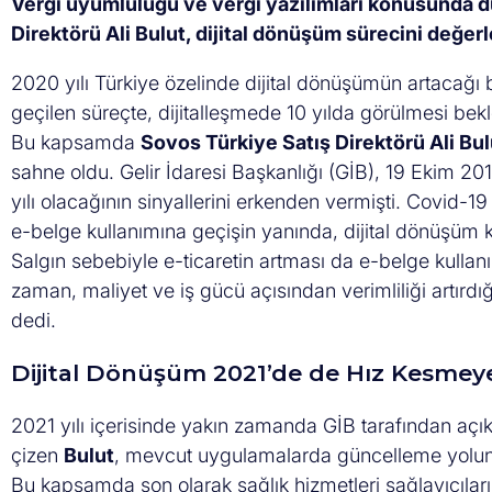
Vergi uyumluluğu ve vergi yazılımları konusunda 
Direktörü Ali Bulut, dijital dönüşüm sürecini değerl
2020 yılı Türkiye özelinde dijital dönüşümün artacağı b
geçilen süreçte, dijitalleşmede 10 yılda görülmesi bekl
Bu kapsamda
Sovos Türkiye Satış Direktörü Ali Bul
sahne oldu. Gelir İdaresi Başkanlığı (GİB), 19 Ekim 2
yılı olacağının sinyallerini erkenden vermişti. Covid-19 
e-belge kullanımına geçişin yanında, dijital dönüşüm
Salgın sebebiyle e-ticaretin artması da e-belge kullanı
zaman, maliyet ve iş gücü açısından verimliliği artırdı
dedi.
Dijital Dönüşüm 2021’de de Hız Kesmey
2021 yılı içerisinde yakın zamanda GİB tarafından açı
çizen
Bulut
, mevcut uygulamalarda güncelleme yoluna g
Bu kapsamda son olarak sağlık hizmetleri sağlayıcıların