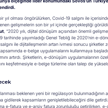
dünya ölçeğinde lider konumundaki Sovos’un Türkiye
endirdi.
ir yıl olması öngörülürken, Covid-19 salgını ile içerisin
enen gelişmelerin son bir yıl içinde gerçekleştiği görüld
ut
, “2020 yılı, dijital dönüşüm açısından önemli gelişme
019 tarihinde yayımladığı Genel Tebliğ ile 2020’nin e-d
salgını ile dijitalleşmenin artan ivmesi sonucu şirketler 
 kapsamında e-belge uygulamalarını kullanmaya başladı
mını artırdı. Şirketlerin, e-dönüşüm uygulamalarının özel
ğını keşfetmesiyle e-belge türlerine olan talep de yüksel
ecek
klanması beklenen yeni bir regülasyon bulunmadığının al
idilerek kapsamların genişletilebileceğini dile getirdi
a e-fatura ve e-arşiv fatura zorunluluğu getirilirken, e-