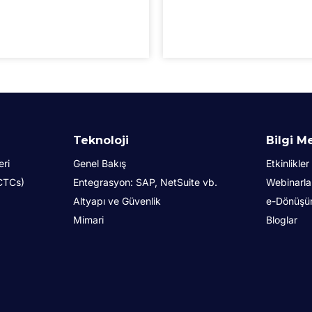
Teknoloji
Bilgi M
eri
Genel Bakış
Etkinlikler
(CTCs)
Entegrasyon: SAP, NetSuite vb.
Webinarla
Altyapı ve Güvenlik
e-Dönüşüm 
Mimari
Bloglar