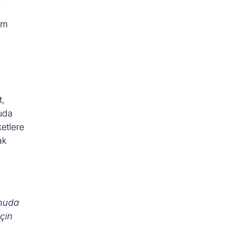
ım
t,
nuda
ketlere
ak
onuda
için