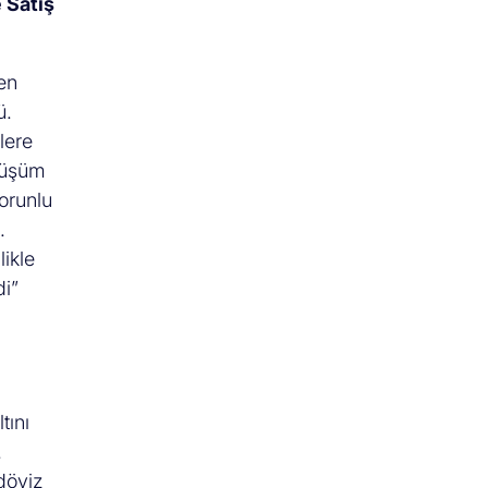
 Satış
den
ü.
lere
önüşüm
zorunlu
.
likle
di”
tını
.
döviz