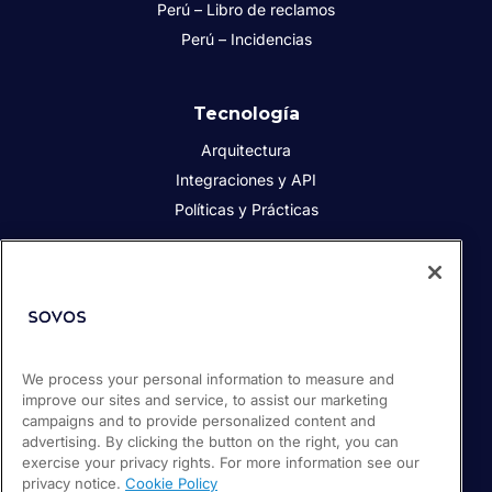
Perú – Libro de reclamos
Perú – Incidencias
Tecnología
Arquitectura
Integraciones y API
Políticas y Prácticas
Acerca de Sovos
Acerca de Sovos
Prensa
We process your personal information to measure and
Responsabilidad social
improve our sites and service, to assist our marketing
Soporte / Portal de clientes
campaigns and to provide personalized content and
Empleos
advertising. By clicking the button on the right, you can
exercise your privacy rights. For more information see our
privacy notice.
Cookie Policy