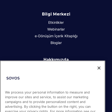
Bilgi Merkezi
Etkinlikler
Webinarlar
e-Dönüşüm İçerik Kitaplığı
Bloglar
Hakkımızda
Kurumsal Sosyal Sorumluluk
İletişim
İş Ortakları
Basın odası
We process your personal information to measure and
Kariyer
improve our sites and service, to assist our marketing
Destek
campaigns and to provide personalized content and
advertising. By clicking the button on the right, you can
exercise your privacy rights. For more information see our