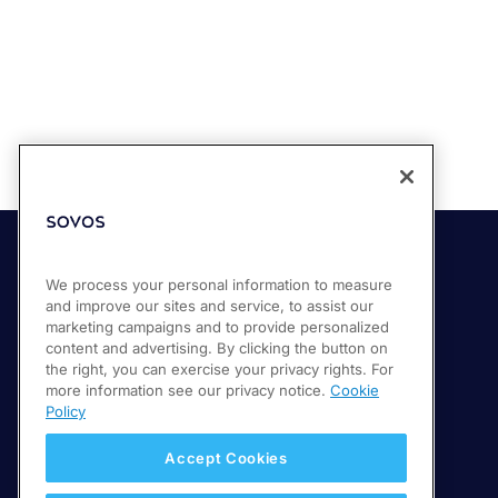
Soluções
We process your personal information to measure
and improve our sites and service, to assist our
Compliance Cloud
marketing campaigns and to provide personalized
content and advertising. By clicking the button on
Conformidade no faturamento eletrônico
the right, you can exercise your privacy rights. For
Relatórios fiscais e de IVA
more information see our privacy notice.
Cookie
Policy
Accept Cookies