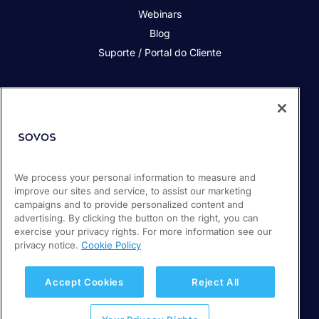
Webinars
Blog
Suporte / Portal do Cliente
Quem somos
Contato
Nossos Clientes
Parceiros
We process your personal information to measure and
Sala de Imprensa
improve our sites and service, to assist our marketing
Carreiras
campaigns and to provide personalized content and
advertising. By clicking the button on the right, you can
exercise your privacy rights. For more information see our
privacy notice.
Cookie Policy
© 2026 Sovos Compliance, LLC.
(11) 5116-1350
Política de privacidade
Accept Cookies
Reject All