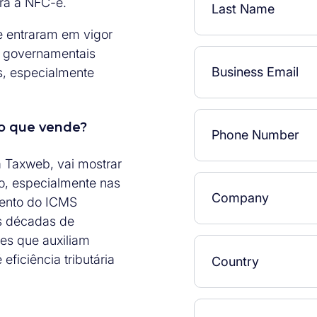
ara a NFC-e.
e entraram em vigor
s governamentais
s, especialmente
to que vende?
a Taxweb, vai mostrar
, especialmente nas
mento do ICMS
as décadas de
es que auxiliam
ficiência tributária