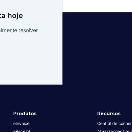
ta hoje
lmente resolver
Produtos
Recursos
eInvoice
Central de conhe
eReceipt
Atualizações Lega