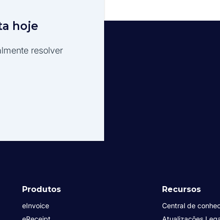
ta hoje
lmente resolver
Produtos
Recursos
eInvoice
Central de conhe
eReceipt
Atualizações Lega