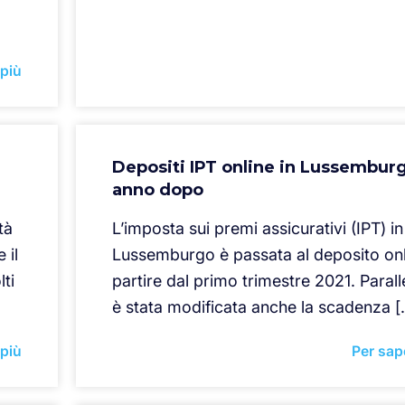
 più
Depositi IPT online in Lussembur
anno dopo
tà
L’imposta sui premi assicurativi (IPT) in
 il
Lussemburgo è passata al deposito onl
ti
partire dal primo trimestre 2021. Paral
è stata modificata anche la scadenza [
 più
Per sap