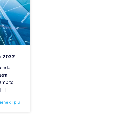
o 2022
econda
etra
’ambito
 […]
erne di più