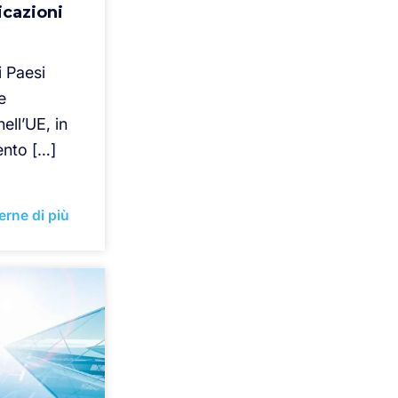
icazioni
i Paesi
e
ell’UE, in
ento […]
erne di più