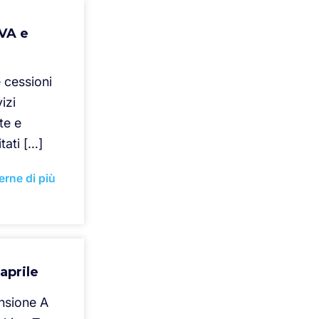
IVA e
 cessioni
izi
te e
tati […]
erne di più
aprile
ansione A