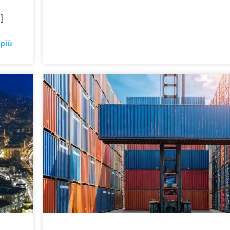
]
 più