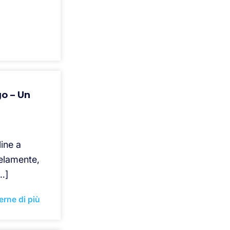
go – Un
ine a
lelamente,
…]
erne di più