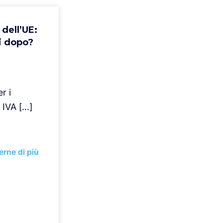
dell’UE:
i dopo?
r i
 IVA […]
erne di più