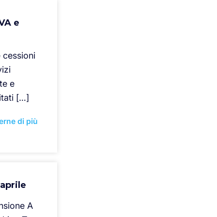
IVA e
 cessioni
izi
te e
tati […]
erne di più
aprile
ansione A