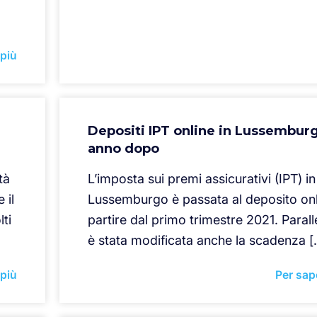
 più
Depositi IPT online in Lussembur
anno dopo
tà
L’imposta sui premi assicurativi (IPT) in
 il
Lussemburgo è passata al deposito onl
ti
partire dal primo trimestre 2021. Paral
è stata modificata anche la scadenza [
 più
Per sap