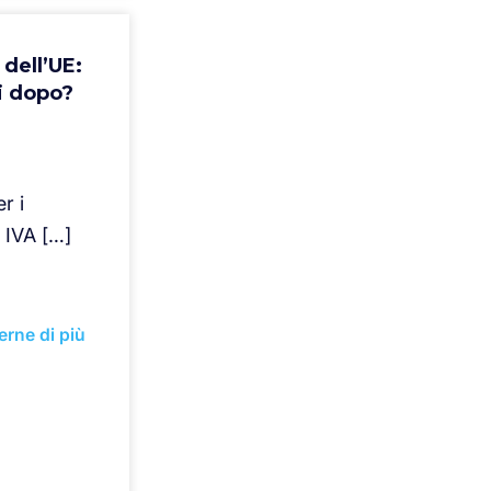
dell’UE:
i dopo?
r i
 IVA […]
erne di più