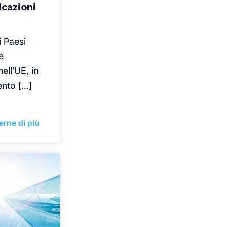
icazioni
i Paesi
e
ell’UE, in
ento […]
erne di più