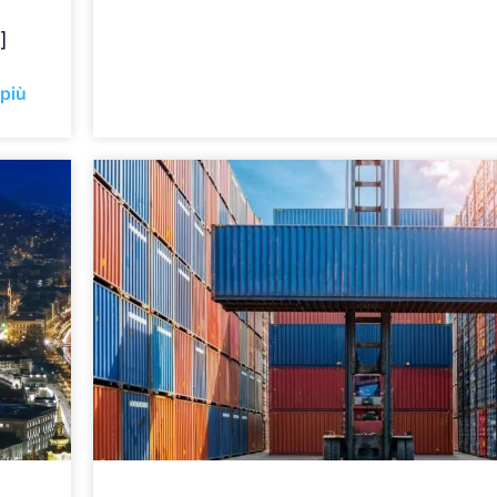
]
 più