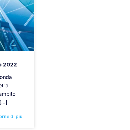
o 2022
econda
etra
’ambito
 […]
erne di più