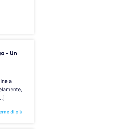
go – Un
ine a
lelamente,
…]
erne di più