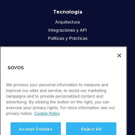
Tecnología
Arquitectura
Integraciones y API
Políticas y Prácticas
Acerca de Sovos
Acerca de Sovos
Prensa
Responsabilidad social
We process your personal information to measure and
improve our sites and service, to assist our marketing
Soporte / Portal de clientes
campaigns and to provide personalized content and
Empleos
advertising. By clicking the button on the right, you can
exercise your privacy rights. For more information see our
privacy notice.
Cookie Policy
© 2026 Sovos Compliance, LLC
+ 56 22 5952932
Accept Cookies
Reject All
Política de Privacidad