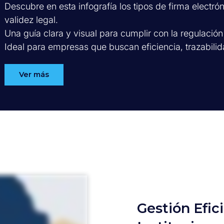
Descubre en esta infografía los tipos de firma electró
validez legal.
Una guía clara y visual para cumplir con la regulación
Ideal para empresas que buscan eficiencia, trazabili
Ver más
Gestión Efic