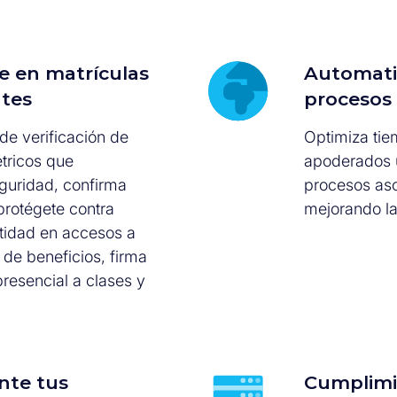
e en matrículas
Automati
ntes
procesos 
e verificación de
Optimiza tie
tricos que
apoderados u
guridad, confirma
procesos asoc
protégete contra
mejorando la
ntidad en accesos a
 de beneficios, firma
resencial a clases y
nte tus
Cumplimi