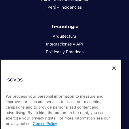
Perú – Incidencias
Tecnología
Arquitectura
Integraciones y API
Políticas y Prácticas
Acerca de Sovos
Acerca de Sovos
Prensa
Responsabilidad social
We process your personal information to measure and
improve our sites and service, to assist our marketing
Soporte / Portal de clientes
campaigns and to provide personalized content and
Empleos
advertising. By clicking the button on the right, you can
exercise your privacy rights. For more information see our
privacy notice.
Cookie Policy