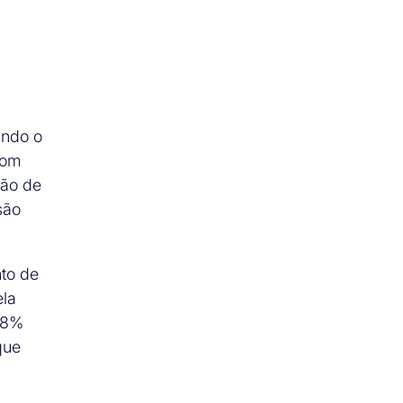
undo o
com
ção de
são
to de
ela
,8%
que