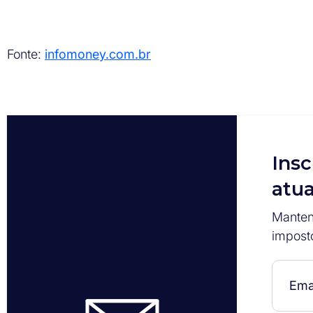
Fonte:
infomoney.com.br
Insc
atua
Manten
impost