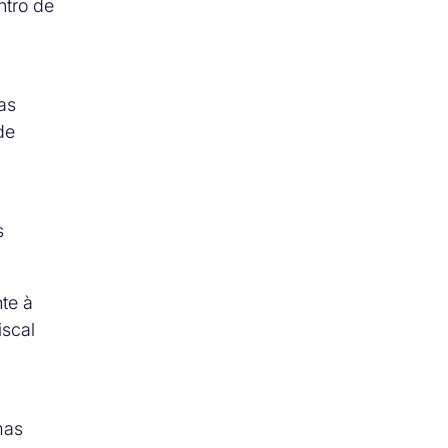
ntro de
as
de
s
te à
iscal
mas