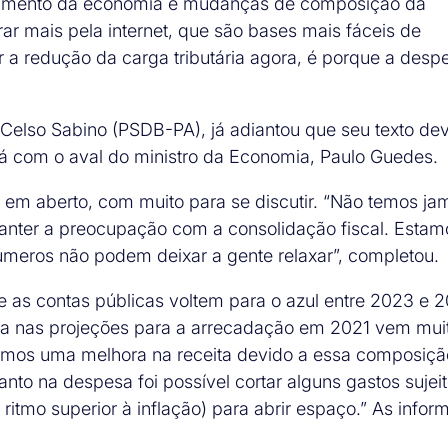
scimento da economia e mudanças de composição da
 mais pela internet, que são bases mais fáceis de
 a redução da carga tributária agora, é porque a desp
Celso Sabino (PSDB-PA), já adiantou que seu texto de
á com o aval do ministro da Economia, Paulo Guedes.
á em aberto, com muito para se discutir. “Não temos ja
manter a preocupação com a consolidação fiscal. Estam
úmeros não podem deixar a gente relaxar”, completou.
e as contas públicas voltem para o azul entre 2023 e 
ora nas projeções para a arrecadação em 2021 vem mui
vemos uma melhora na receita devido a essa composiçã
to na despesa foi possível cortar alguns gastos sujei
itmo superior à inflação) para abrir espaço.” As info