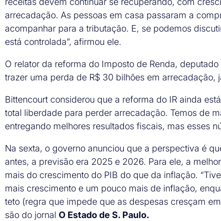
receitas devem continuar se recuperando, com cre
arrecadação. As pessoas em casa passaram a comprar
acompanhar para a tributação. E, se podemos discutir
está controlada”, afirmou ele.
O relator da reforma do Imposto de Renda, deputado 
trazer uma perda de R$ 30 bilhões em arrecadação, j
Bittencourt considerou que a reforma do IR ainda est
total liberdade para perder arrecadação. Temos de 
entregando melhores resultados fiscais, mas esses n
Na sexta, o governo anunciou que a perspectiva é qu
antes, a previsão era 2025 e 2026. Para ele, a melh
mais do crescimento do PIB do que da inflação. “Ti
mais crescimento e um pouco mais de inflação, enquan
teto (regra que impede que as despesas cresçam em r
são do jornal
O Estado de S. Paulo.