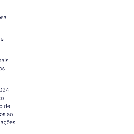
esa
ve
mais
os
2024 –
to
o de
tos ao
rmações