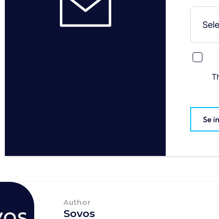
T
Se i
Author
Sovos