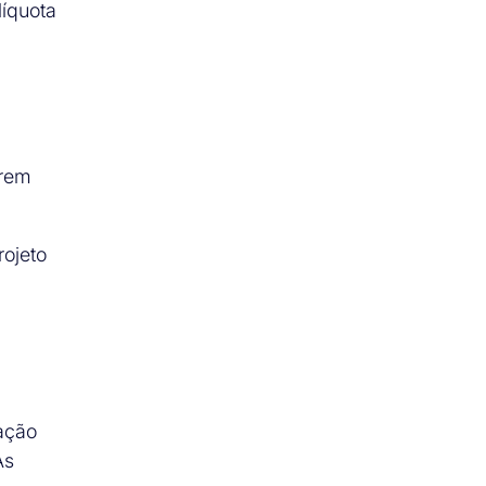
íquota
erem
rojeto
dação
As