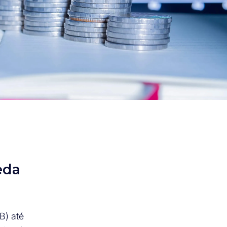
eda
B) até