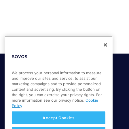
Soluções
We process your personal information to measure
and improve our sites and service, to assist our
Compliance Cloud
marketing campaigns and to provide personalized
content and advertising. By clicking the button on
Conformidade no faturamento eletrônico
the right, you can exercise your privacy rights. For
Relatórios fiscais e de IVA
more information see our privacy notice.
Cookie
Policy
Accept Cookies