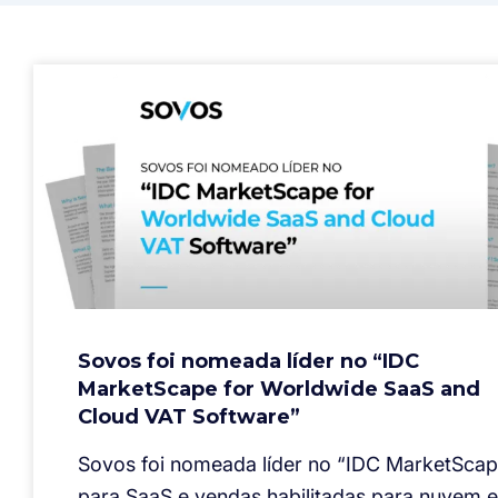
Sovos foi nomeada líder no “IDC
MarketScape for Worldwide SaaS and
Cloud VAT Software”
Sovos foi nomeada líder no “IDC MarketSca
para SaaS e vendas habilitadas para nuvem e