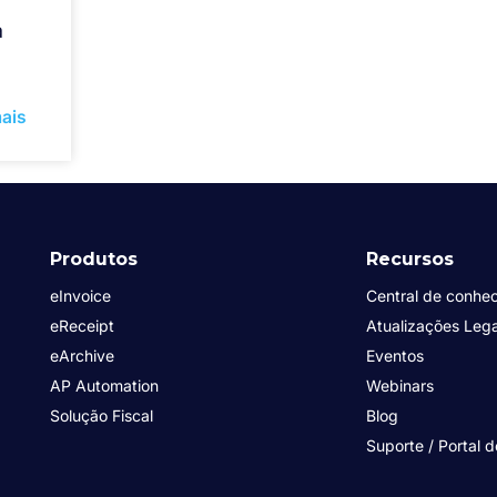
a
ais
Produtos
Recursos
eInvoice
Central de conhe
eReceipt
Atualizações Lega
eArchive
Eventos
AP Automation
Webinars
Solução Fiscal
Blog
Suporte / Portal d