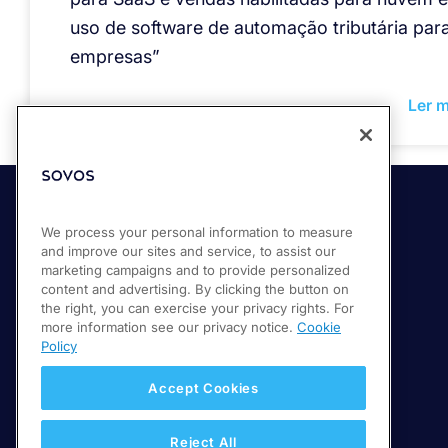
uso de software de automação tributária par
empresas”
Ler m
We process your personal information to measure
Soluções
and improve our sites and service, to assist our
Compliance Cloud
marketing campaigns and to provide personalized
content and advertising. By clicking the button on
Conformidade no faturamento eletrônico
the right, you can exercise your privacy rights. For
Relatórios fiscais e de IVA
more information see our privacy notice.
Cookie
Policy
Accept Cookies
Reject All