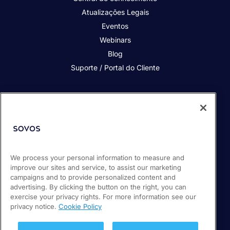
Atualizações Legais
Eventos
Webinars
Blog
Suporte / Portal do Cliente
Quem somos
Contato
Nossos Clientes
Parceiros
We process your personal information to measure and
Sala de Imprensa
improve our sites and service, to assist our marketing
Carreiras
campaigns and to provide personalized content and
advertising. By clicking the button on the right, you can
exercise your privacy rights. For more information see our
privacy notice.
Cookie Policy
© 2026 Sovos Compliance, LLC.
(11) 5116-1350
Política de privacidade