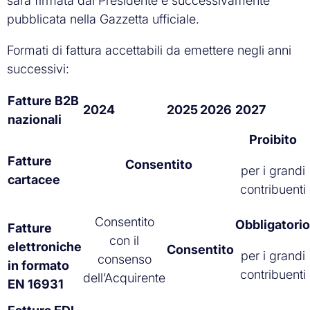
sarà firmata dal Presidente e successivamente
pubblicata nella Gazzetta ufficiale.
Formati di fattura accettabili da emettere negli anni
successivi:
Fatture B2B
2024
2025
2026
2027
nazionali
Proibito
Fatture
Consentito
per i grandi
cartacee
contribuenti
Consentito
Obbligatorio
Fatture
con il
elettroniche
Consentito
per i grandi
consenso
in formato
contribuenti
dell’Acquirente
EN 16931