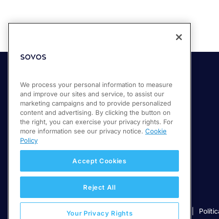
Soluções
We process your personal information to measure
and improve our sites and service, to assist our
Compliance Cloud
marketing campaigns and to provide personalized
content and advertising. By clicking the button on
Conformidade no faturamento eletrônico
the right, you can exercise your privacy rights. For
Relatórios fiscais e de IVA
more information see our privacy notice.
Cookie
Policy
Accept Cookies
Reject All
© 2026 Sovos Compliance, LLC.
(11) 5116-1350
Políti
Your Privacy Rights