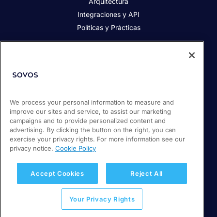
Arquitectura
Integraciones y API
Políticas y Prácticas
Acerca de Sovos
Acerca de Sovos
Prensa
We process your personal information to measure and
Responsabilidad social
improve our sites and service, to assist our marketing
Soporte / Portal de clientes
campaigns and to provide personalized content and
Empleos
advertising. By clicking the button on the right, you can
exercise your privacy rights. For more information see our
privacy notice.
Cookie Policy
© 2026 Sovos Compliance, LLC
+ 56 22 5952932
Accept Cookies
Reject All
Política de Privacidad
Your Privacy Rights