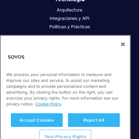
Arquitectura
Integraciones y API
Políticas y Prácticas
Acerca de Sovos
Acerca de Sovos
Prensa
We process your personal information to measure and
Responsabilidad social
improve our sites and service, to assist our marketing
Soporte / Portal de clientes
campaigns and to provide personalized content and
Empleos
advertising. By clicking the button on the right, you can
exercise your privacy rights. For more information see our
privacy notice.
Cookie Policy
© 2026 Sovos Compliance, LLC
+ 56 22 5952932
Accept Cookies
Reject All
Política de Privacidad
Your Privacy Rights