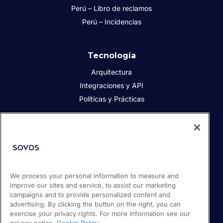
Perú – Libro de reclamos
Perú – Incidencias
Tecnología
Arquitectura
Integraciones y API
Políticas y Prácticas
Acerca de Sovos
Acerca de Sovos
Prensa
Responsabilidad social
We process your personal information to measure and
improve our sites and service, to assist our marketing
Soporte / Portal de clientes
campaigns and to provide personalized content and
Empleos
advertising. By clicking the button on the right, you can
exercise your privacy rights. For more information see our
privacy notice.
Cookie Policy