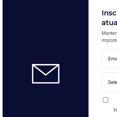
Insc
atua
Manten
impost
T