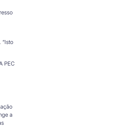
resso
 “Isto
 A PEC
mação
inge a
as