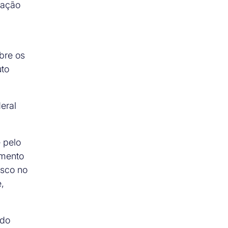
tação
bre os
uto
eral
 pelo
amento
isco no
,
 do