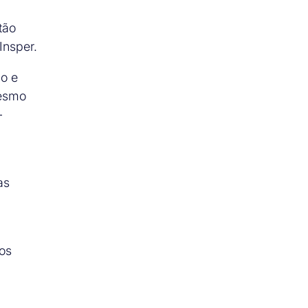
tão
Insper.
do e
mesmo
–
as
os