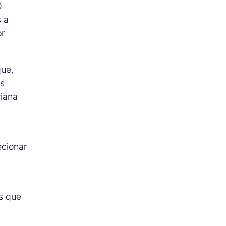
O
s a
or
que,
os
riana
ecionar
s que