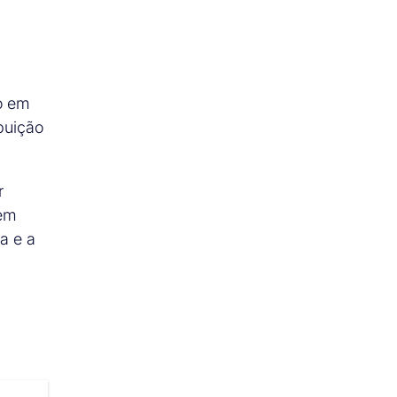
o em
buição
r
tem
a e a