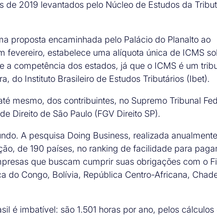
os de 2019 levantados pelo Núcleo de Estudos da Tribu
a proposta encaminhada pelo Palácio do Planalto ao
em fevereiro, estabelece uma alíquota única de ICMS so
e a competência dos estados, já que o ICMS é um trib
a, do Instituto Brasileiro de Estudos Tributários (Ibet).
até mesmo, dos contribuintes, no Supremo Tribunal Fed
de Direito de São Paulo (FGV Direito SP).
mundo. A pesquisa Doing Business, realizada anualmente
ção, de 190 países, no ranking de facilidade para pag
mpresas que buscam cumprir suas obrigações com o F
ca do Congo, Bolívia, República Centro-Africana, Chade
 é imbatível: são 1.501 horas por ano, pelos cálculos