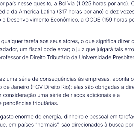
país nesse quesito, a Bolívia (1.025 horas por ano). 
édia da América Latina (317 horas por ano) e dez veze
o e Desenvolvimento Econômico, a OCDE (159 horas p
qualquer tarefa aos seus atores, o que significa dizer 
ador, um fiscal pode errar; o juiz que julgará tais err
ofessor de Direito Tributário da Universidade Presbite
 traz uma série de consequências às empresas, aponta o
o de Janeiro (FGV Direito Rio): elas são obrigadas a dir
m consideração uma série de riscos adicionais e a
 pendências tributárias.
 gasto enorme de energia, dinheiro e pessoal em tarefa
ue, em países “normais”, são direcionados à busca por