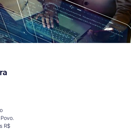
ra
lo
 Povo.
os R$