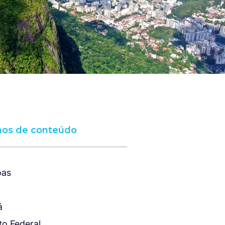
hos de conteúdo
oas
a
á
ito Federal