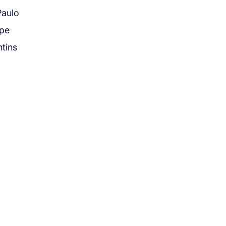
Paulo
ipe
tins