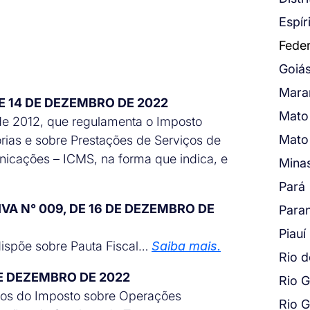
Espír
Feder
Goiá
Mara
 DE 14 DE DEZEMBRO DE 2022
Mato
 de 2012, que regulamenta o Imposto
Mato
rias e sobre Prestações de Serviços de
unicações – ICMS, na forma que indica, e
Mina
Pará
IVA N° 009, DE 16 DE DEZEMBRO DE
Para
Piauí
dispõe sobre Pauta Fiscal…
Saiba mais.
Rio d
1 DE DEZEMBRO DE 2022
Rio 
rios do Imposto sobre Operações
Rio G