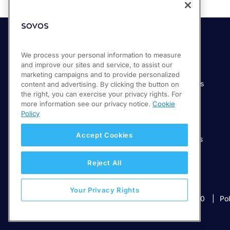
Soluciones
Industrias
We process your personal information to measure
and improve our sites and service, to assist our
Compliance Cloud
Manufactura
marketing campaigns and to provide personalized
Productos
Servicios financieros
content and advertising. By clicking the button on
the right, you can exercise your privacy rights. For
Servicios
Servicios digitales
more information see our privacy notice.
Cookie
Venta minorista
Policy
Salud
Accept Cookies
Telecomunicaciones
Educación
Reject All
Your Privacy Rights
© 2026 Sovos Compliance, LLC
+52 55 50814360
Pol