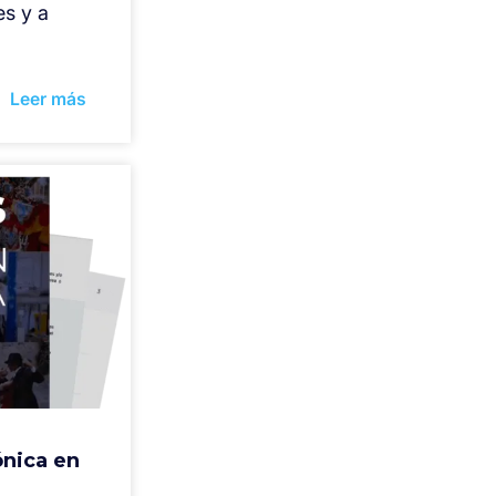
es y a
]
Leer más
ónica en