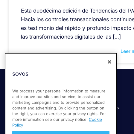
Esta duodécima edición de Tendencias del IV
Hacia los controles transaccionales continuos
es testimonio del rápido y profundo impacto
las transformaciones digitales de las […]
Leer 
Soluciones
Industrias
We process your personal information to measure
and improve our sites and service, to assist our
Compliance Cloud
Manufactura
marketing campaigns and to provide personalized
Productos
Servicios financieros
content and advertising. By clicking the button on
the right, you can exercise your privacy rights. For
Servicios
Servicios digitales
more information see our privacy notice.
Cookie
Venta minorista
Policy
Salud