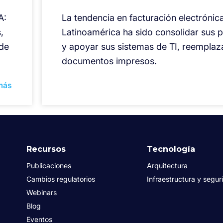
A:
La tendencia en facturación electrónic
,
Latinoamérica ha sido consolidar sus 
 de
y apoyar sus sistemas de TI, reempla
documentos impresos.
más
Recursos
Tecnología
Publicaciones
Arquitectura
Cambios regulatorios
Infraestructura y segur
Webinars
Blog
Eventos