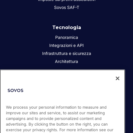
Sovos SAF-T
Tecnologia
Panoramica
Integrazioni e API
Infrastruttura e sicurezza
Architettura
Chi siamo
Responsabilità sociale dell’azienda
Contatta
We process your personal information to measure and
i Partner
improve our sites and service, to assist our marketing
Sala stampa
campaigns and to provide personalized content and
Lavora con noi
advertising. By clicking the button on the right, you can
exercise your privacy rights. For more information see our