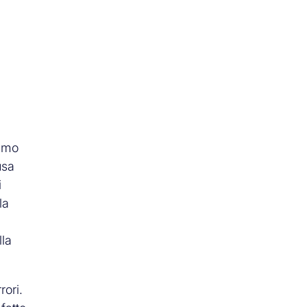
emmo
usa
i
la
lla
rori.