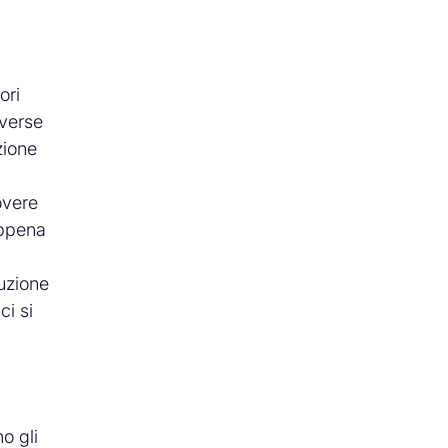
ori
iverse
zione
overe
 appena
uzione
ci si
no gli