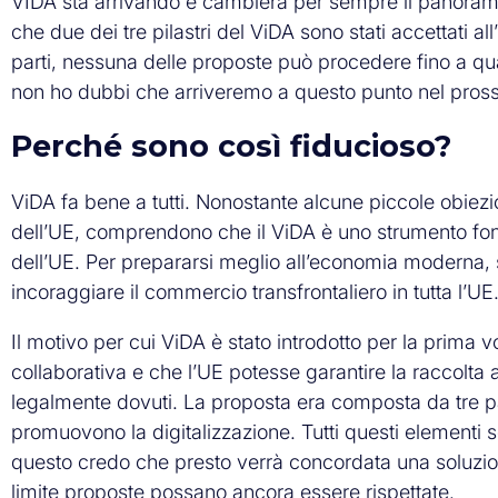
VIDA sta arrivando e cambierà per sempre il panorama de
che due dei tre pilastri del ViDA sono stati accettati al
parti, nessuna delle proposte può procedere fino a 
non ho dubbi che arriveremo a questo punto nel pross
Perché sono così fiducioso?
ViDA fa bene a tutti. Nonostante alcune piccole obiezi
dell’UE, comprendono che il ViDA è uno strumento fon
dell’UE. Per prepararsi meglio all’economia moderna, s
incoraggiare il commercio transfrontaliero in tutta l’UE
Il motivo per cui ViDA è stato introdotto per la prima 
collaborativa e che l’UE potesse garantire la raccolta 
legalmente dovuti. La proposta era composta da tre pa
promuovono la digitalizzazione. Tutti questi elementi 
questo credo che presto verrà concordata una soluzion
limite proposte possano ancora essere rispettate.