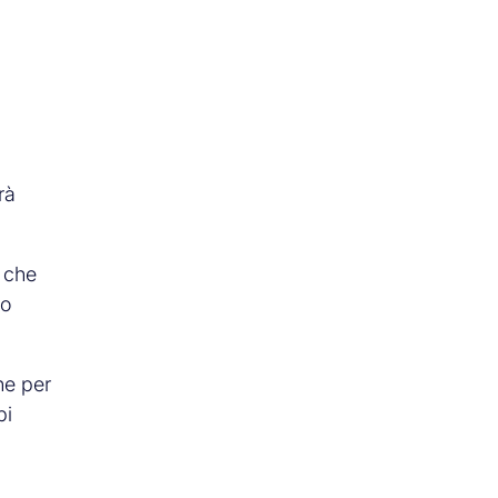
rà
 che
no
he per
pi