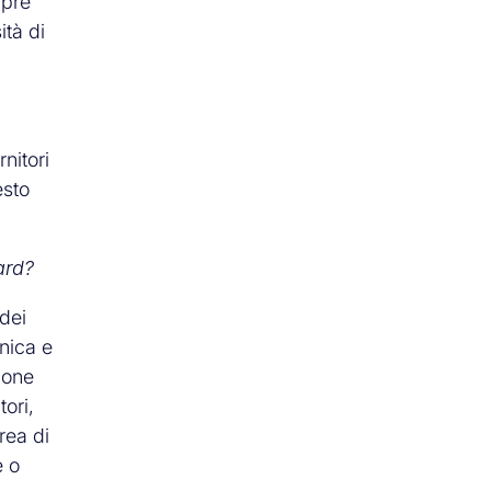
mpre
ità di
nitori
esto
ard?
dei
onica e
ione
tori,
rea di
e o