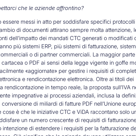
ttarci che le aziende affrontino?
essere messi in atto per soddisfare specifici protocolli
cambio di documenti attirano sempre molta attenzione, l
onti dell’impatto dei mandati CTC generati o modificati 
nno più sistemi ERP, più sistemi di fatturazione, sistem
e commerciali o di partner commerciali. La maggior parte
ra cartacea o PDF ai sensi della legge vigente in goffe m
ilmente «aggiornate» per gestire i requisiti di comple
ttronica e rendicontazione elettronica. Oltre ai titoli dei
lla rendicontazione in tempo reale, la proposta sull’IVA ne
nte impegnative ai processi aziendali, inclusa la defin
a conversione di miliardi di fatture PDF nell’Unione euro
 cose è che le iniziative CTC e ViDA raccontano solo u
oddisfare un numero crescente di requisiti di fatturazion
intenzione di estendere i requisiti per la fatturazione de