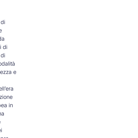
 di
e
da
i di
 di
odalità
tezza e
ll’era
izione
pea in
na
e
i