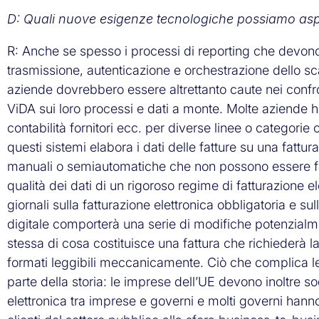
D: Quali nuove esigenze tecnologiche possiamo aspe
R: Anche se spesso i processi di reporting che devono 
trasmissione, autenticazione e orchestrazione dello s
aziende dovrebbero essere altrettanto caute nei confr
ViDA sui loro processi e dati a monte. Molte aziende ha
contabilità fornitori ecc. per diverse linee o categori
questi sistemi elabora i dati delle fatture su una fattu
manuali o semiautomatiche che non possono essere fac
qualità dei dati di un rigoroso regime di fatturazione ele
giornali sulla fatturazione elettronica obbligatoria e su
digitale comporterà una serie di modifiche potenzialme
stessa di cosa costituisce una fattura che richiederà l
formati leggibili meccanicamente. Ciò che complica le
parte della storia: le imprese dell’UE devono inoltre s
elettronica tra imprese e governi e molti governi hanno 