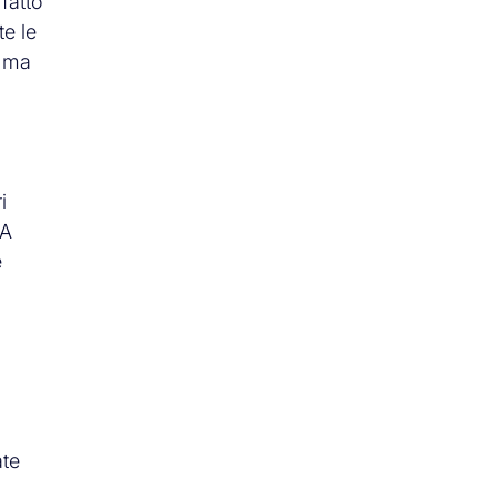
fatto
te le
, ma
i
VA
e
ate