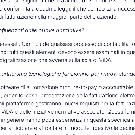
iness. Ciò significa che le aziende devono utilizzare se
 la conformità a quadri e leggi, il che comporta la necess
i fatturazione nella maggior parte delle aziende.
nfluenzati dalle nuove normative?
teressati. Ciò include qualsiasi processo di contabilità for
rtano: tutti questi elementi devono essere esaminati in qu
igitalizzazione che avverrà sulla scia di ViDA.
 partnership tecnologiche funzionino per i nuovi stand
, software di automazione procure-to-pay o accountable 
i, order-to-cash, presentazione della fatturazione elettr
 piattaforme gestiranno i nuovi requisiti per la fatturaz
 ViDA e delle iniziative normative associate. Questi forni
i, in genere hanno poca esperienza in questa specifica a
per anticipare e affrontare in modo tempestivo le decin