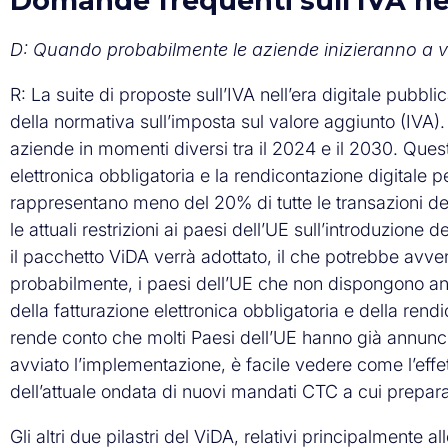
Domande frequenti sull’IVA nell
D: Quando probabilmente le aziende inizieranno a v
R: La suite di proposte sull’IVA nell’era digitale pub
della normativa sull’imposta sul valore aggiunto (IVA). 
aziende in momenti diversi tra il 2024 e il 2030. Quest
elettronica obbligatoria e la rendicontazione digitale p
rappresentano meno del 20% di tutte le transazioni d
le attuali restrizioni ai paesi dell’UE sull’introduzione
il pacchetto ViDA verrà adottato, il che potrebbe avven
probabilmente, i paesi dell’UE che non dispongono anc
della fatturazione elettronica obbligatoria e della rend
rende conto che molti Paesi dell’UE hanno già annuncia
avviato l’implementazione, è facile vedere come l’effet
dell’attuale ondata di nuovi mandati CTC a cui prepara
Gli altri due pilastri del ViDA, relativi principalmente a