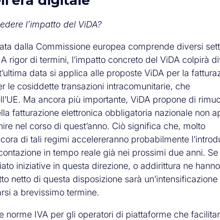
’era digitale
edere l’impatto del ViDA?
blicata dalla Commissione europea comprende diversi sett
A rigor di termini, l’impatto concreto del ViDA colpirà d
’ultima data si applica alle proposte ViDA per la fattura
er le cosiddette transazioni intracomunitarie, che
ell’UE. Ma ancora più importante, ViDA propone di rimu
 della fatturazione elettronica obbligatoria nazionale non
ire nel corso di quest’anno. Ciò significa che, molto
ora di tali regimi accelereranno probabilmente l’introd
icontazione in tempo reale già nei prossimi due anni. Se 
to iniziative in questa direzione, o addirittura ne hanno
to netto di questa disposizione sarà un’intensificazione
rsi a brevissimo termine.
lle norme IVA per gli operatori di piattaforme che facilita