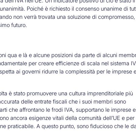
ll’IVA nell’UE. Un indicatore positivo di ciò è stato il 
l’unanimità. Poiché è richiesto il consenso unanime di tut
quando non verrà trovata una soluzione di compromesso
imo futuro.
oni qua e là e alcune posizioni da parte di alcuni membr
damentale per creare efficienze di scala nel sistema I
petta ai governi ridurre la complessità per le imprese 
.
volta è stato promuovere una cultura imprenditoriale più
accurata delle entrate fiscali che i suoi membri sono
rti che affrontano le frodi IVA, supportano le imprese e
sono ancora esigenze vitali della comunità dell’UE e per
e praticabile. A questo punto, sono fiducioso che le d