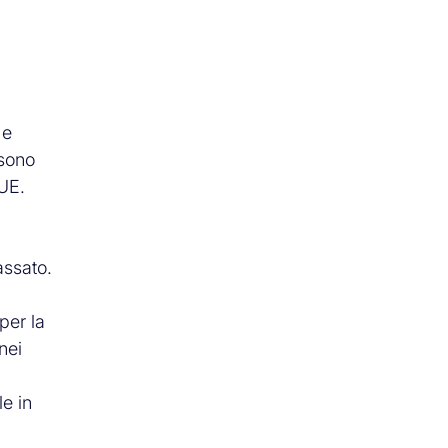
 e
 sono
’UE.
assato.
per la
nei
e in