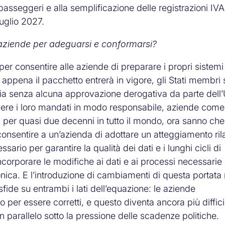
to passeggeri e alla semplificazione delle registrazioni IVA
luglio 2027.
e aziende per adeguarsi e conformarsi?
r consentire alle aziende di preparare i propri sistemi
n appena il pacchetto entrerà in vigore, gli Stati membri
atoria senza alcuna approvazione derogativa da parte dell
dere i loro mandati in modo responsabile, aziende come
 per quasi due decenni in tutto il mondo, ora sanno che
nsentire a un’azienda di adottare un atteggiamento ril
rio per garantire la qualità dei dati e i lunghi cicli di
corporare le modifiche ai dati e ai processi necessarie 
onica. E l’introduzione di cambiamenti di questa portata 
fide su entrambi i lati dell’equazione: le aziende
er essere corretti, e questo diventa ancora più difficil
n parallelo sotto la pressione delle scadenze politiche.