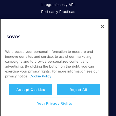
Integraciones y API
Políticas y Prácticas
Acerca de Sovos
Acerca de Sovos
Prensa
We process your personal information to measure and
Responsabilidad social
improve our sites and service, to assist our marketing
Soporte / Portal de clientes
campaigns and to provide personalized content and
Empleos
advertising. By clicking the button on the right, you can
exercise your privacy rights. For more information see our
privacy notice.
Cookie Policy
© 2026 Sovos Compliance, LLC
+ 56 22 5952932
Accept Cookies
Reject All
Política de Privacidad
Your Privacy Rights