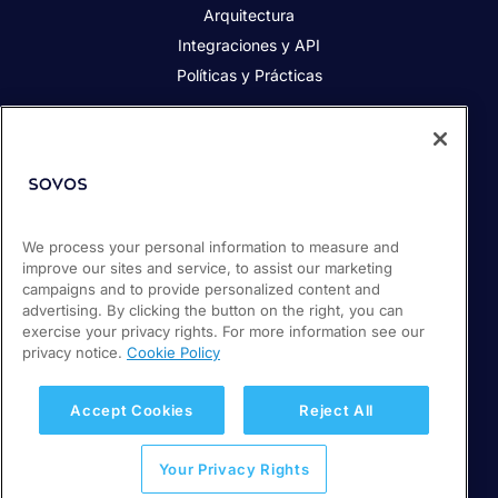
Arquitectura
Integraciones y API
Políticas y Prácticas
Acerca de Sovos
Acerca de Sovos
Prensa
Responsabilidad social
We process your personal information to measure and
improve our sites and service, to assist our marketing
Soporte / Portal de clientes
campaigns and to provide personalized content and
Empleos
advertising. By clicking the button on the right, you can
exercise your privacy rights. For more information see our
privacy notice.
Cookie Policy
© 2026 Sovos Compliance, LLC
+ 56 22 5952932
Accept Cookies
Reject All
Política de Privacidad
Your Privacy Rights