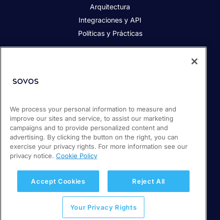
Arquitectura
Integraciones y API
Políticas y Prácticas
Acerca de Sovos
Acerca de Sovos
Prensa
Responsabilidad social
We process your personal information to measure and
improve our sites and service, to assist our marketing
Soporte / Portal de clientes
campaigns and to provide personalized content and
Empleos
advertising. By clicking the button on the right, you can
exercise your privacy rights. For more information see our
privacy notice.
Cookie Policy
© 2026 Sovos Compliance, LLC
+ 56 22 5952932
Accept Cookies
Reject All
Política de Privacidad
Your Privacy Rights