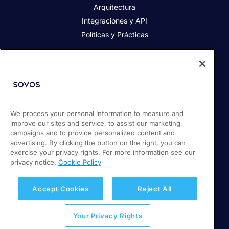
Arquitectura
Integraciones y API
Políticas y Prácticas
Acerca de Sovos
Acerca de Sovos
Prensa
Responsabilidad social
We process your personal information to measure and
improve our sites and service, to assist our marketing
Soporte / Portal de clientes
campaigns and to provide personalized content and
Empleos
advertising. By clicking the button on the right, you can
exercise your privacy rights. For more information see our
privacy notice.
Cookie Policy
© 2026 Sovos Compliance, LLC
+ 56 22 5952932
Accept Cookies
Reject All
Política de Privacidad
Your Privacy Rights