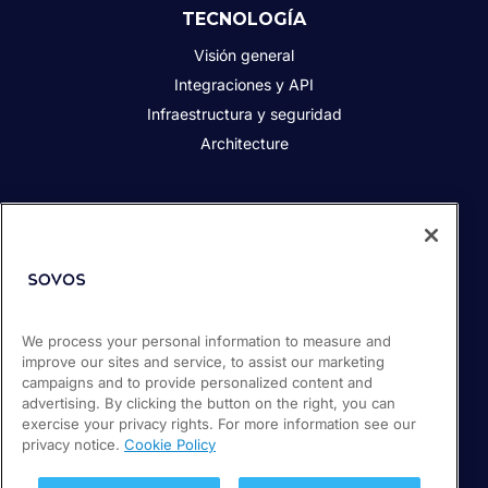
TECNOLOGÍA
Visión general
Integraciones y API
Infraestructura y seguridad
Architecture
Quiénes somos
Responsabilidad social corporativa
Diversidad, Equidad e Inclusión
Contacto
We process your personal information to measure and
Socios
improve our sites and service, to assist our marketing
Sala de prensa
campaigns and to provide personalized content and
Empleos
advertising. By clicking the button on the right, you can
exercise your privacy rights. For more information see our
privacy notice.
Cookie Policy
© 2026 Sovos Compliance, LLC
+1-866-890-3970