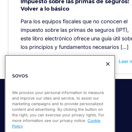
Impuesto sobre las primas de seguros:
Volver a lo básico
Para los equipos fiscales que no conocen el
impuesto sobre las primas de seguros (IPT),
este libro electrónico ofrece una guía útil sob
los principios y fundamentos necesarios […]
Leer 
We process your personal information to measure
and improve our sites and service, to assist our
Soluciones
marketing campaigns and to provide personalized
Compliance Cloud
content and advertising. By clicking the button on
the right, you can exercise your privacy rights. For
Cumplimiento con facturación electrónica
more information see our privacy notice.
Cookie
Declaración fiscal y del IVA
Policy