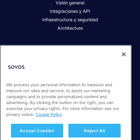
Visión general
Integraciones y API
Infraestructura y seguridad
Architecture
Quiénes somos
Responsabilidad social corporativa
Diversidad, Equidad e Inclusión
Contacto
We process your personal information to measure and
Socios
improve our sites and service, to assist our marketing
Sala de prensa
campaigns and to provide personalized content and
Empleos
advertising. By clicking the button on the right, you can
exercise your privacy rights. For more information see our
privacy notice.
Cookie Policy
© 2026 Sovos Compliance, LLC
+1-866-890-3970
Accept Cookies
Reject All
Política de privacidad