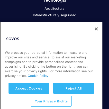
Tecnología
Arquitectura
Infraestructura y seguridad
Acerca de Sovos
Quiénes somos
Responsabilidad social corporativa
We process your personal information to measure and
Prensa
improve our sites and service, to assist our marketing
Empleos
campaigns and to provide personalized content and
Soporte / Portal de clientes
advertising. By clicking the button on the right, you can
exercise your privacy rights. For more information see our
privacy notice.
Cookie Policy
© 2026 Sovos Compliance, LLC
+52 55 50814360
Accept Cookies
Reject All
Política de privacidad
Your Privacy Rights