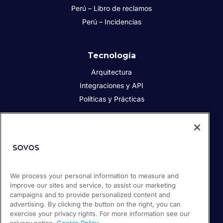
Perú – Libro de reclamos
Perú – Incidencias
Tecnología
Arquitectura
Integraciones y API
Políticas y Prácticas
Acerca de Sovos
Acerca de Sovos
Prensa
Responsabilidad social
We process your personal information to measure and
improve our sites and service, to assist our marketing
Soporte / Portal de clientes
campaigns and to provide personalized content and
Empleos
advertising. By clicking the button on the right, you can
exercise your privacy rights. For more information see our
privacy notice.
Cookie Policy